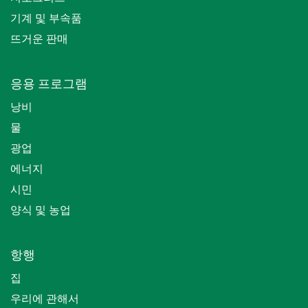
기계 및 부속품
뜨거운 판매
응용 프로그램
낭비
물
광업
에너지
시민
양식 및 농업
항행
집
우리에 관해서