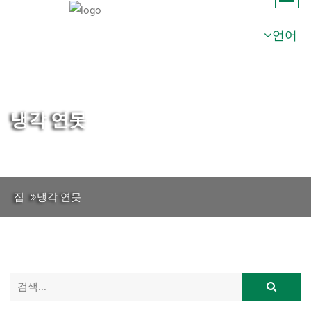
언어
냉각 연못
집
냉각 연못