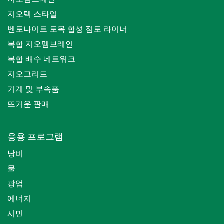
지오텍 스타일
벤토나이트 토목 합성 점토 라이너
복합 지오멤브레인
복합 배수 네트워크
지오그리드
기계 및 부속품
뜨거운 판매
응용 프로그램
낭비
물
광업
에너지
시민