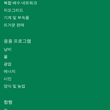
복합 배수 네트워크
지오그리드
기계 및 부속품
뜨거운 판매
응용 프로그램
낭비
물
광업
에너지
시민
양식 및 농업
항행