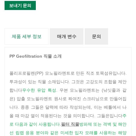
보내기 문의
제품 세부 정보
매개 변수
문의
PP Geofiltration 직물 소개
폴리프로필렌(PP) 모노필라멘트로 만든 직조 토목섬유입니다.
투과성이 있는 직물 소재입니다. 그것은 고강도의 조합을 제안
합니다
우수한 유압 특성
. 우븐 모노필라멘트는 (낚싯줄과 같
은) 압출 모노필라멘트 원사로 짜여진 스크리닝으로 만들어집
니다. 종종 그들은 달력에 따라 작성되는데, 이는 베틀에서 나
올 때 마감 열이 적용된다는 것을 의미합니다. 그들은입니다
주
로 다음과 같이 사용됩니다.
필터 직물
방파제 또는 격벽 및 해안
선 립랩 응용 분야와 같은 미세한 입자 모래를 사용하는 해양