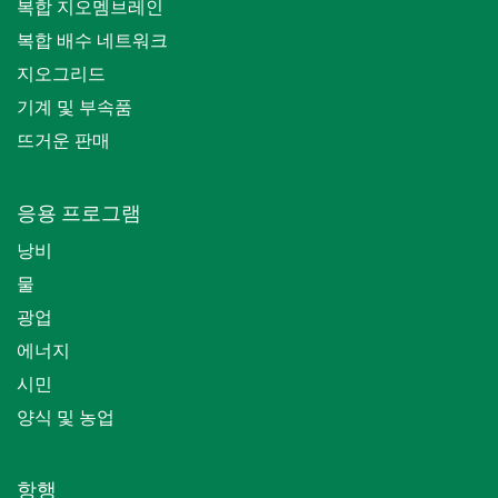
복합 지오멤브레인
복합 배수 네트워크
지오그리드
기계 및 부속품
뜨거운 판매
응용 프로그램
낭비
물
광업
에너지
시민
양식 및 농업
항행