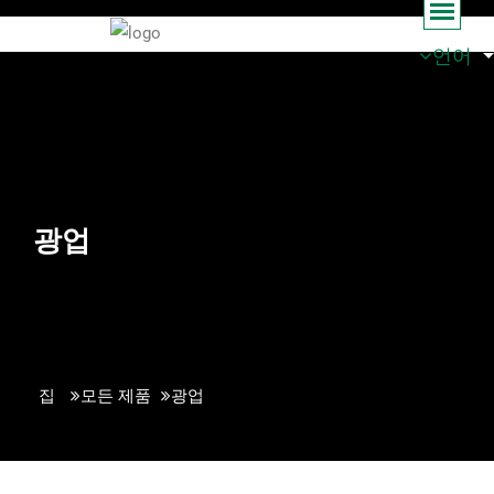
언어
광업
집
모든 제품
광업