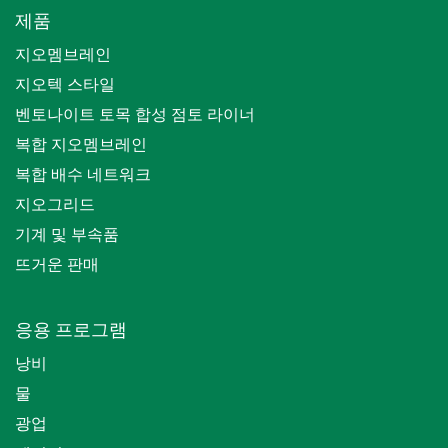
제품
지오멤브레인
지오텍 스타일
벤토나이트 토목 합성 점토 라이너
복합 지오멤브레인
복합 배수 네트워크
지오그리드
기계 및 부속품
뜨거운 판매
응용 프로그램
낭비
물
광업