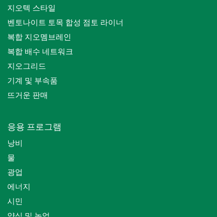
지오텍 스타일
벤토나이트 토목 합성 점토 라이너
복합 지오멤브레인
복합 배수 네트워크
지오그리드
기계 및 부속품
뜨거운 판매
응용 프로그램
낭비
물
광업
에너지
시민
양식 및 농업