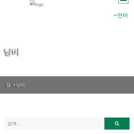
언어
낭비
집
낭비