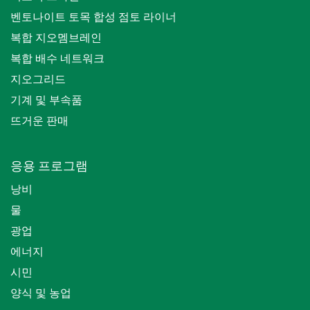
벤토나이트 토목 합성 점토 라이너
복합 지오멤브레인
복합 배수 네트워크
지오그리드
기계 및 부속품
뜨거운 판매
응용 프로그램
낭비
물
광업
에너지
시민
양식 및 농업